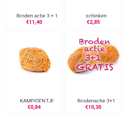
Broden actie 3 + 1
schinken
g
€11,40
€2,85
KAMPIOENTJE
Brodenactie 3+1
grat
€0,84
€10,30