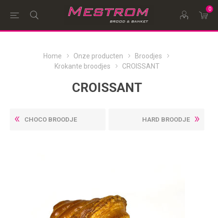
0
Home
Onze producten
Broodjes
Krokante broodjes
CROISSANT
CROISSANT
CHOCO BROODJE
HARD BROODJE