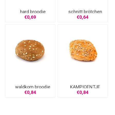
hard broodje
schnitt brötchen
€0,69
€0,64
waldkorn broodje
KAMPIOENTJE
€0,84
€0,84