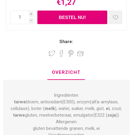
€1,27
i
h
Share:
OVERZICHT
Ingrediënten
tarwe
bloem, antioxidant(E300), enzym(alfa-amylase,
cellulase), boter (
melk
), water, suiker, melk, gist,
ei
, zout,
tarwe
gluten, meelverbeteraar, emulgator(E322 (
soja
))
Allergenen
gluten bevattende granen, melk, ei
Voedingswaarden