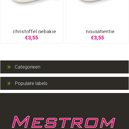
christoffel gebakje
nougatientje
€3,55
€3,55
Categorieen
Populaire labels