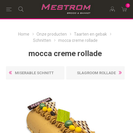
0
Home
Onze producten
Taarten en gebak
Schnitten
mocca creme rollade
mocca creme rollade
MISERABLE SCHNITT
SLAGROOM ROLLADE