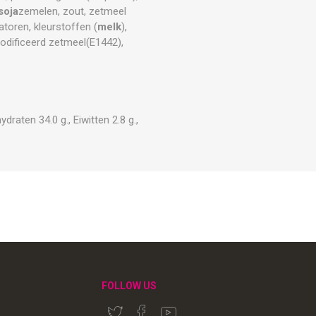
soja
zemelen, zout, zetmeel
atoren, kleurstoffen (
melk
),
modificeerd zetmeel(E1442),
raten 34.0 g., Eiwitten 2.8 g.,
FOLLOW US