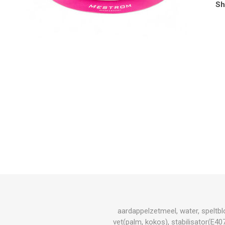
Sh
aardappelzetmeel, water, speltb
vet(palm, kokos), stabilisator(E4