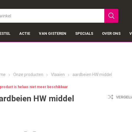
ESTEL
ACTIE
VAN GISTEREN
SPECIALS
OVER ONS
V
me
Onze producten
Vlaaien
aardbeien HW middel
 product is helaas niet meer beschikbaar
ardbeien HW middel
VERGELI