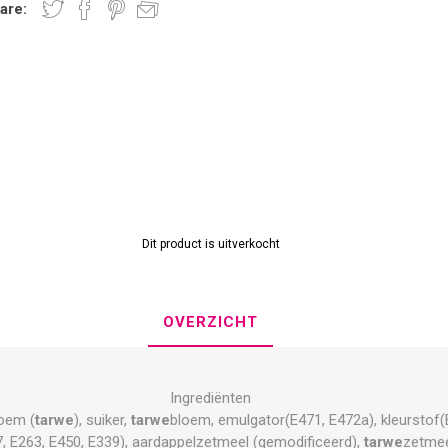
are:
Dit product is uitverkocht
OVERZICHT
Ingrediënten
loem (
tarwe
), suiker,
tarwe
bloem, emulgator(E471, E472a), kleurstof(E
07, E263, E450, E339), aardappelzetmeel (gemodificeerd),
tarwe
zetmee