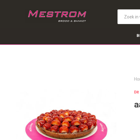
B
Ho
Dit
a