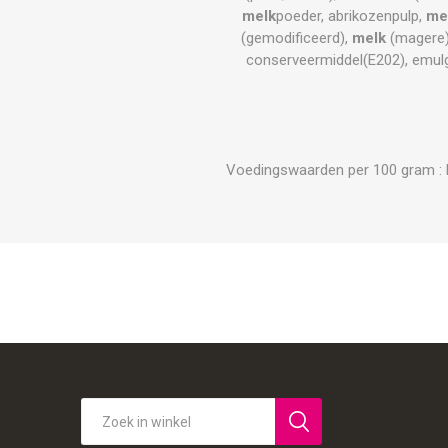
melk
poeder, abrikozenpulp,
me
(gemodificeerd),
melk
(magere)
conserveermiddel(E202), emulg
Voedingswaarden per 100 gram : Ene