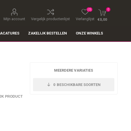
(0)
0
Mijn account
Vergelijk productenlijst
Verlanglijst
€0,00
ACATURES
ZAKELIJK BESTELLEN
ONZE WINKELS
MEERDERE VARIATIES
0
BESCHIKBARE SOORTEN
JK PRODUCT