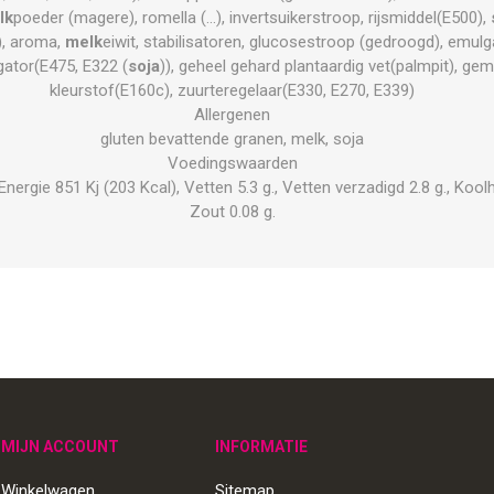
lk
poeder (magere), romella (...), invertsuikerstroop, rijsmiddel(E500),
, aroma,
melk
eiwit, stabilisatoren, glucosestroop (gedroogd), emulg
ator(E475, E322 (
soja
)), geheel gehard plantaardig vet(palmpit), ge
kleurstof(E160c), zuurteregelaar(E330, E270, E339)
Allergenen
gluten bevattende granen, melk, soja
Voedingswaarden
rgie 851 Kj (203 Kcal), Vetten 5.3 g., Vetten verzadigd 2.8 g., Koolhyd
Zout 0.08 g.
MIJN ACCOUNT
INFORMATIE
Winkelwagen
Sitemap