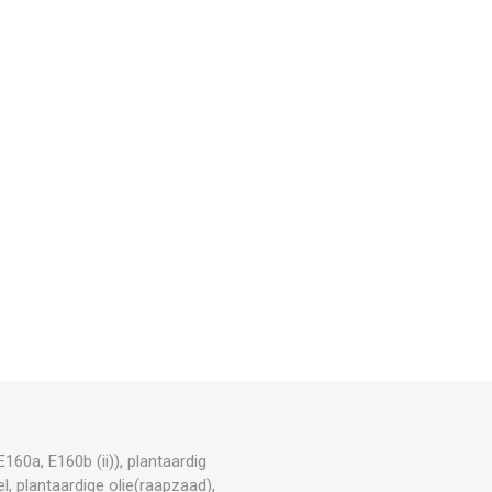
160a, E160b (ii)), plantaardig
l, plantaardige olie(raapzaad),