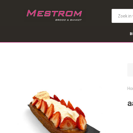
B
Ho
a