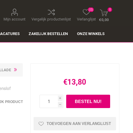
(0)
0
Mijn account
Vergelijk productenlijst
Verlanglijst
€0,00
ACATURES
ZAKELIJK BESTELLEN
ONZE WINKELS
LLADE
€13,80
enslof
i
JK PRODUCT
h
TOEVOEGEN AAN VERLANGLIJST