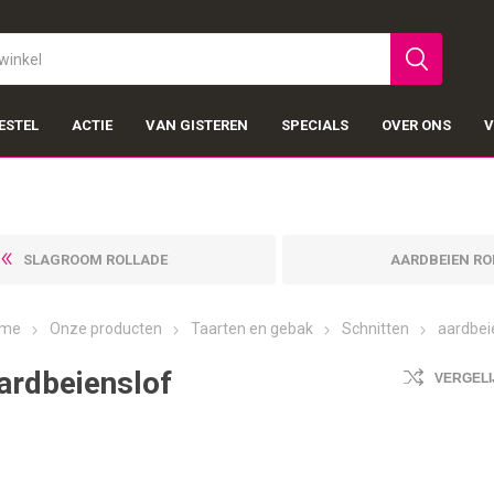
ESTEL
ACTIE
VAN GISTEREN
SPECIALS
OVER ONS
V
SLAGROOM ROLLADE
AARDBEIEN RO
me
Onze producten
Taarten en gebak
Schnitten
aardbei
ardbeienslof
VERGELI