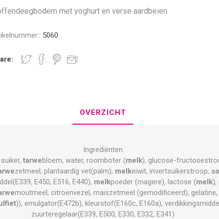
offendeegbodem met yoghurt en verse aardbeien
tikelnummer::
5060
are:
OVERZICHT
Ingrediënten
 suiker,
tarwe
bloem, water, roomboter (
melk
), glucose-fructosestr
arwe
zetmeel, plantaardig vet(palm),
melk
eiwit, invertsuikerstroop,
so
iddel(E339, E450, E516, E440),
melk
poeder (magere), lactose (
melk
),
arwe
moutmeel, citroenvezel, maiszetmeel (gemodificeerd), gelatine, 
ulfiet
)), emulgator(E472b), kleurstof(E160c, E160a), verdikkingsmidd
zuurteregelaar(E339, E500, E330, E332, E341)