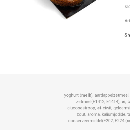
sl
Ar
Sh
yoghurt (
melk
), aardappelzetmeel,
zetmeel(E1412, E1414),
ei
,
t
glucosestroop,
ei
-eiwit, geleerm
zout, aroma, kaliumjodide,
t
conserveermiddel(E202, E224 (
s