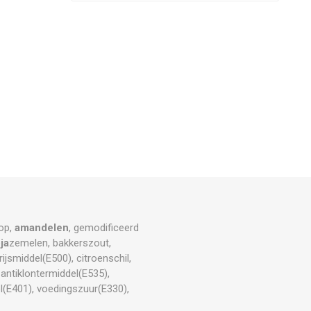
oop,
amandelen
, gemodificeerd
ja
zemelen, bakkerszout,
 rijsmiddel(E500), citroenschil,
antiklontermiddel(E535),
el(E401), voedingszuur(E330),