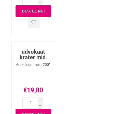
h
advokaat
krater mid.
Artikelnummer::
2001
€19,80
i
h