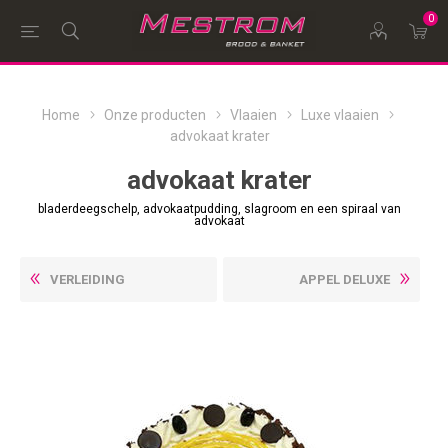
0
Home
Onze producten
Vlaaien
Luxe vlaaien
advokaat krater
advokaat krater
bladerdeegschelp, advokaatpudding, slagroom en een spiraal van
advokaat
VERLEIDING
APPEL DELUXE