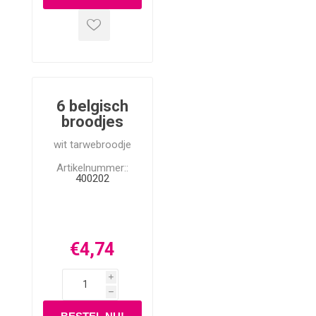
6 belgisch
broodjes
wit tarwebroodje
Artikelnummer::
400202
€4,74
i
h