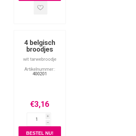
4 belgisch
broodjes
wit tarwebroodje
Artikelnummer::
400201
€3,16
i
h