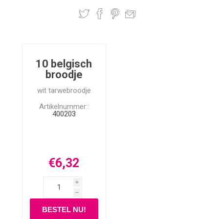
10 belgisch
broodje
wit tarwebroodje
Artikelnummer::
400203
€6,32
i
h