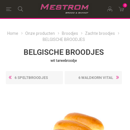
0
Home
Onze producten
Broodjes
Zachte broodjes
BELGISCHE BROODJES
BELGISCHE BROODJES
wit tarwebroodje
6 SPELTBROODJES
6 WALDKORN VITAL