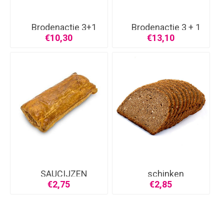
Brodenactie 3+1
Brodenactie 3 + 1
grat
gr
€10,30
€13,10
SAUCIJZEN
schinken
BROODJE
€2,75
€2,85