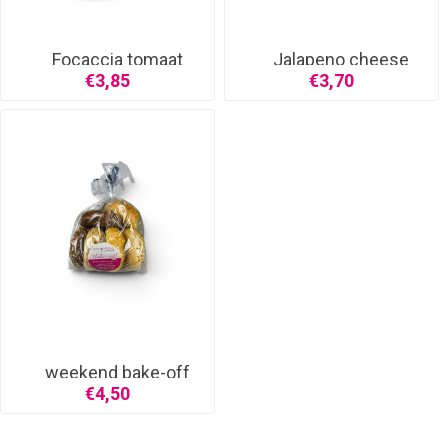
Focaccia tomaat
Jalapeno cheese
stok
€3,85
€3,70
weekend bake-off
broodje
€4,50