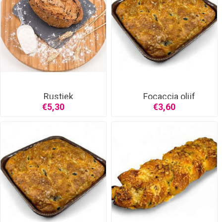
Rustiek
Focaccia olijf
noten/vruchten
€5,30
€3,60