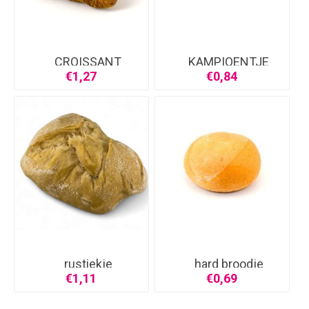
CROISSANT
KAMPIOENTJE
€1,27
€0,84
rustiekje
hard broodje
€1,11
€0,69