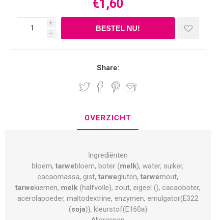
€1,60
i
h
Share:
OVERZICHT
Ingrediënten
bloem,
tarwe
bloem, boter (
melk
), water, suiker,
cacaomassa, gist,
tarwe
gluten,
tarwe
mout,
tarwe
kiemen,
melk
(halfvolle), zout, eigeel (), cacaoboter,
acerolapoeder, maltodextrine, enzymen, emulgator(E322
(
soja
)), kleurstof(E160a)
Allergenen