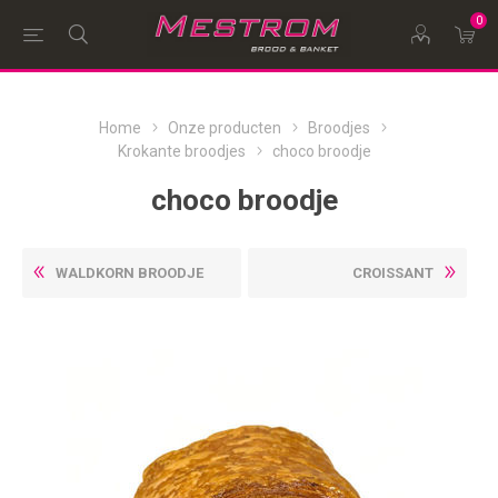
0
Home
Onze producten
Broodjes
Krokante broodjes
choco broodje
choco broodje
WALDKORN BROODJE
CROISSANT