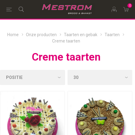
0
Home
Onze producten
Taarten en gebak
Taarten
Creme taarten
Creme taarten