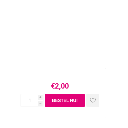
€2,00
i
h