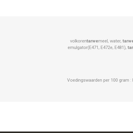
volkoren
tarwe
meel, water,
tarw
emulgator(E471, E472e, E481),
ta
Voedingswaarden per 100 gram : Ene