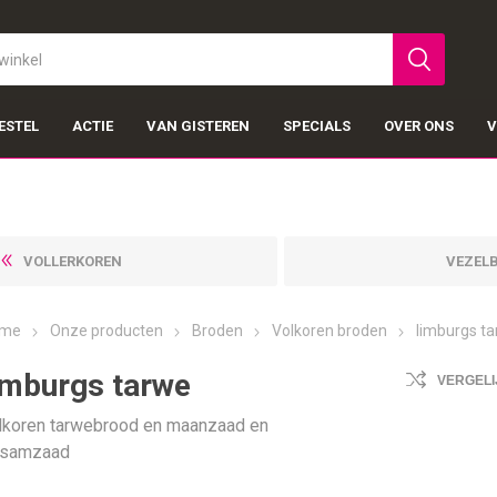
ESTEL
ACTIE
VAN GISTEREN
SPECIALS
OVER ONS
V
VOLLERKOREN
VEZEL
me
Onze producten
Broden
Volkoren broden
limburgs t
imburgs tarwe
VERGELI
lkoren tarwebrood en maanzaad en
samzaad