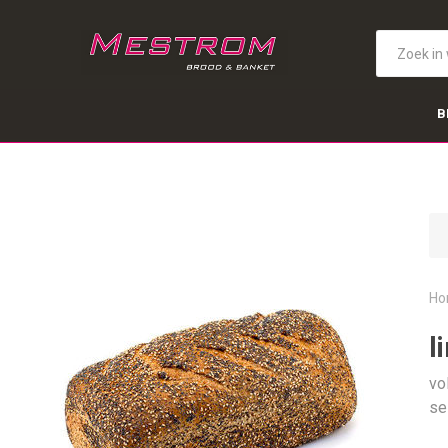
B
Ho
l
vo
se