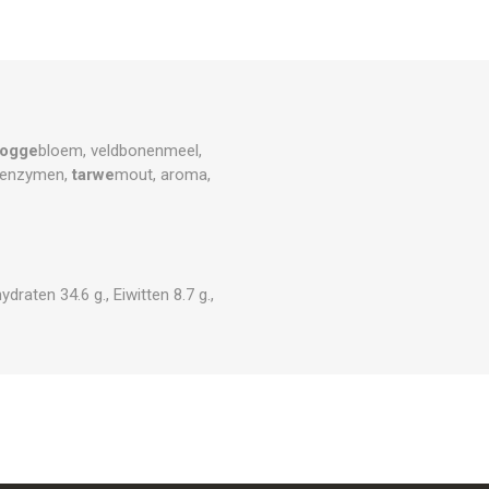
rogge
bloem, veldbonenmeel,
e, enzymen,
tarwe
mout, aroma,
raten 34.6 g., Eiwitten 8.7 g.,