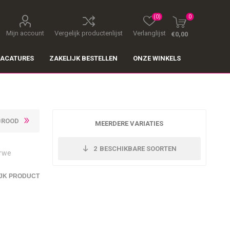
(0)
0
Mijn account
Vergelijk productenlijst
Verlanglijst
€0,00
ACATURES
ZAKELIJK BESTELLEN
ONZE WINKELS
BROOD
MEERDERE VARIATIES
2
BESCHIKBARE SOORTEN
arwe
JK PRODUCT