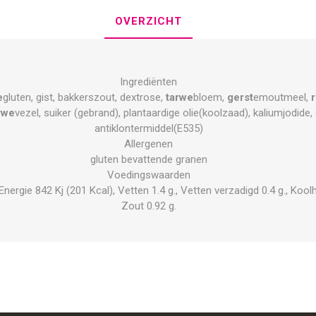
OVERZICHT
Ingrediënten
e
gluten, gist, bakkerszout, dextrose,
tarwe
bloem,
gerst
emoutmeel,
rwe
vezel, suiker (gebrand), plantaardige olie(koolzaad), kaliumjodid
antiklontermiddel(E535)
Allergenen
gluten bevattende granen
Voedingswaarden
rgie 842 Kj (201 Kcal), Vetten 1.4 g., Vetten verzadigd 0.4 g., Koolhyd
Zout 0.92 g.