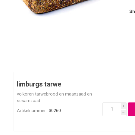
Sh
limburgs tarwe
volkoren tarwebrood en maanzaad en
sesamzaad
i
Artikelnummer::
30260
h