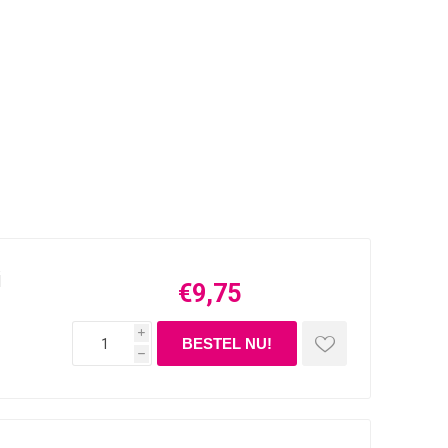
i
€9,75
i
h