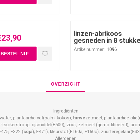
linzen-abrikoos
€23,90
gesneden in 8 stukk
Artikelnummer::
1096
OVERZICHT
Ingrediënten
, water, plantaardig vet(palm, kokos),
tarwe
zetmeel, plantaardige olie
ertsuikerstroop, rijsmiddel(E500), zout, zetmeel (gemodificeerd), ar
475, E322 (
soja
), E471), kleurstof(E160a, E160c), zuurteregelaar(E33
Allergenen