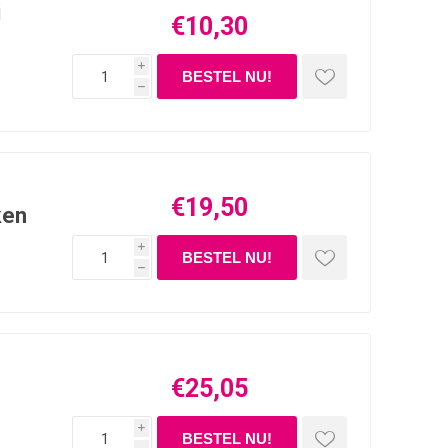
i
€10,30
i
h
€19,50
ken
i
h
€25,05
i