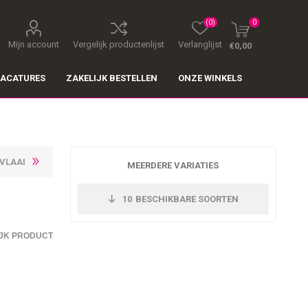
(0)
0
Mijn account
Vergelijk productenlijst
Verlanglijst
€0,00
ACATURES
ZAKELIJK BESTELLEN
ONZE WINKELS
 VLAAI
MEERDERE VARIATIES
10
BESCHIKBARE SOORTEN
JK PRODUCT