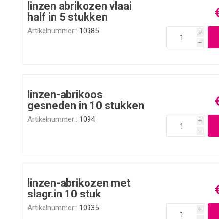
linzen abrikozen vlaai
half in 5 stukken
Artikelnummer::
10985
i
h
linzen-abrikoos
gesneden in 10 stukken
Artikelnummer::
1094
i
h
linzen-abrikozen met
slagr.in 10 stuk
Artikelnummer::
10935
i