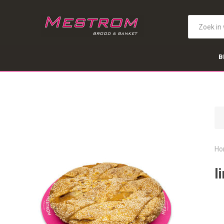
B
Ho
l