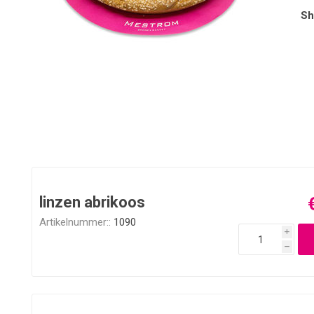
Sh
linzen abrikoos
Artikelnummer::
1090
i
h