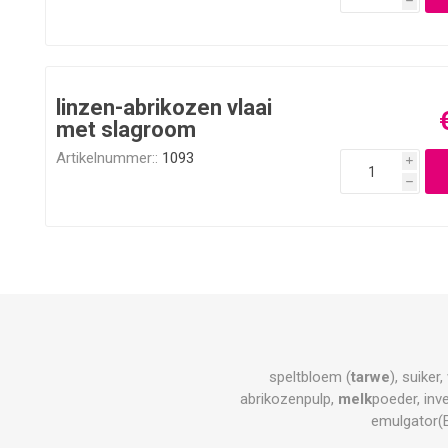
h
linzen-abrikozen vlaai
met slagroom
Artikelnummer::
1093
i
h
speltbloem (
tarwe
), suiker
abrikozenpulp,
melk
poeder, inv
emulgator(E