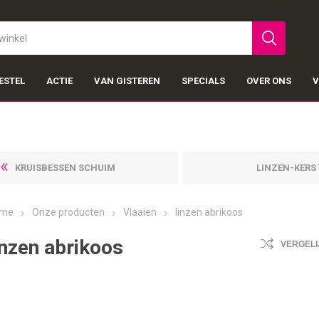
ESTEL
ACTIE
VAN GISTEREN
SPECIALS
OVER ONS
V
KRUISBESSEN SCHUIM
LINZEN-KERS
me
Onze producten
Vlaaien
linzen abrikoos
inzen abrikoos
VERGELI