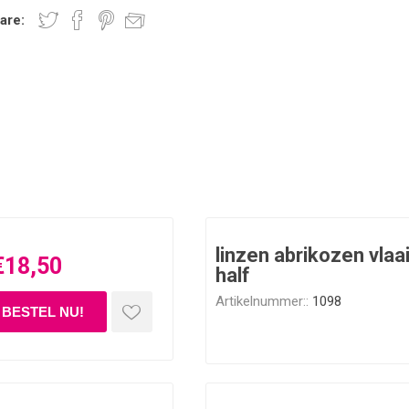
are:
linzen abrikozen vlaa
€18,50
half
Artikelnummer::
1098