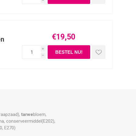
h
€19,50
en
i
h
(raapzaad),
tarwe
bloem,
oma, conserveermiddel(E202),
0, E270)