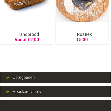
landbrood
Rustiek
noten/vruchten
Vanaf €2,00
€5,30
Categorieen
Populaire labels