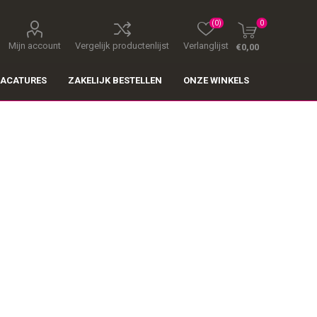
(0)
0
Mijn account
Vergelijk productenlijst
Verlanglijst
€0,00
ACATURES
ZAKELIJK BESTELLEN
ONZE WINKELS