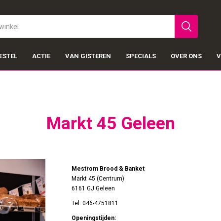
ESTEL
ACTIE
VAN GISTEREN
SPECIALS
OVER ONS
V
Markt 45 Geleen
Mestrom Brood & Banket
Markt 45 (Centrum)
6161 GJ Geleen
Tel. 046-4751811
Openingstijden: