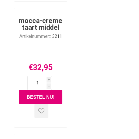
mocca-creme
taart middel
Artikelnummer::
3211
€32,95
i
h