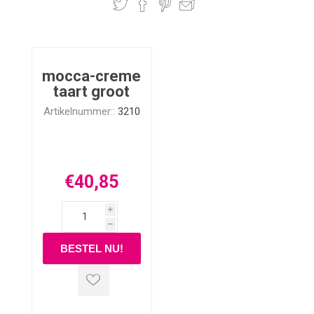
mocca-creme
taart groot
Artikelnummer::
3210
€40,85
i
h