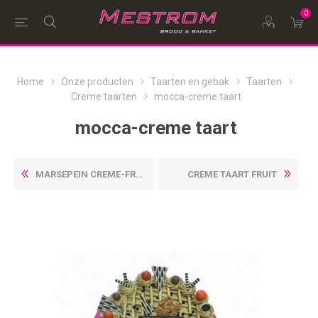
0
Home
Onze producten
Taarten en gebak
Taarten
Creme taarten
mocca-creme taart
mocca-creme taart
MARSEPEIN CREME-FRUIT TAART
CREME TAART FRUIT