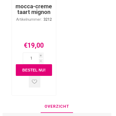
mocca-creme
taart mignon
Artikelnummer::
3212
€19,00
i
h
OVERZICHT