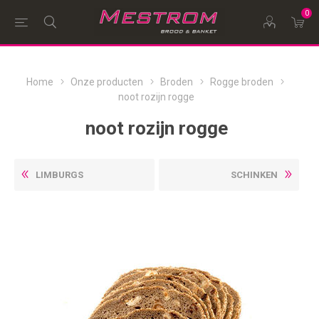
0
Home
Onze producten
Broden
Rogge broden
noot rozijn rogge
noot rozijn rogge
LIMBURGS
SCHINKEN