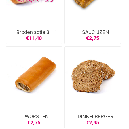
Broden actie 3 + 1
SAUCIJZEN
g
BROODJE
€11,40
€2,75
WORSTEN
DINKELBERGER
BROODJE
SPELT
€2,75
€2,95