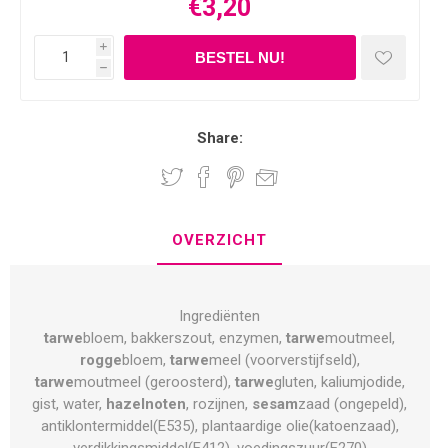
€3,20
i
h
Share:
OVERZICHT
Ingrediënten
tarwe
bloem, bakkerszout, enzymen,
tarwe
moutmeel,
rogge
bloem,
tarwe
meel (voorverstijfseld),
tarwe
moutmeel (geroosterd),
tarwe
gluten, kaliumjodide,
gist, water,
hazelnoten
, rozijnen,
sesam
zaad (ongepeld),
antiklontermiddel(E535), plantaardige olie(katoenzaad),
verdikkingsmiddel(E412), voedingszuur(E270)