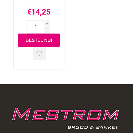
€14,25
i
h