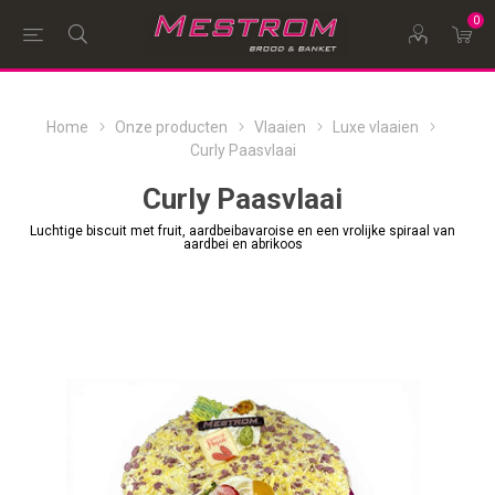
0
Home
Onze producten
Vlaaien
Luxe vlaaien
Curly Paasvlaai
Curly Paasvlaai
Luchtige biscuit met fruit, aardbeibavaroise en een vrolijke spiraal van
aardbei en abrikoos