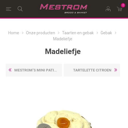
0
Home
Onze producten
Taarten en gebak
Gebak
Madeliefje
Madeliefje
MESTROM'S MINI PATISSERIE
TARTELETTE CITROEN