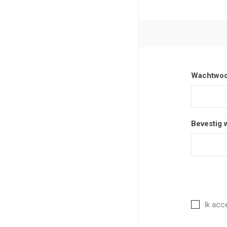
Wachtwoo
Bevestig 
Ik acc