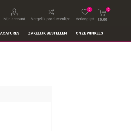
(0)
0
Mijn account
Vergelijk productenlijst
Verlanglijst
€0,00
ACATURES
ZAKELIJK BESTELLEN
ONZE WINKELS