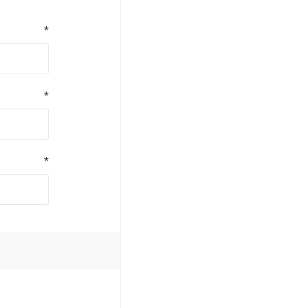
*
*
*