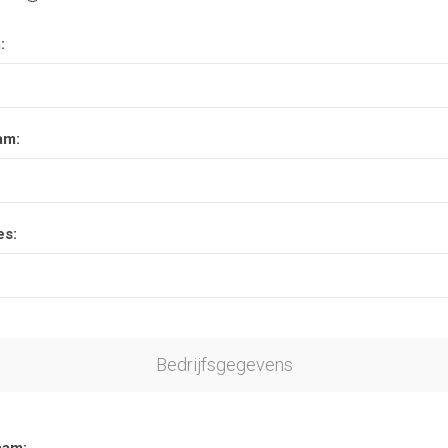
:
am:
es:
Bedrijfsgegevens