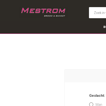
B
Geslacht:
Man