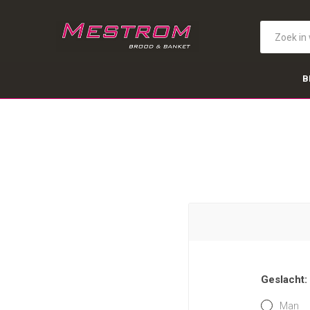
B
Geslacht:
Man