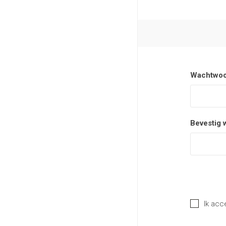
Wachtwoo
Bevestig 
Ik acc