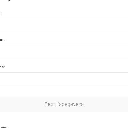
:
am:
es:
Bedrijfsgegevens