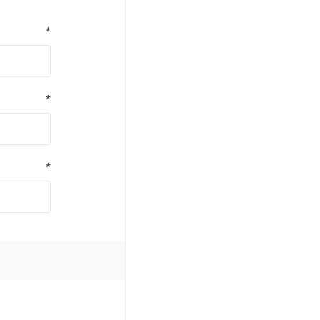
*
*
*