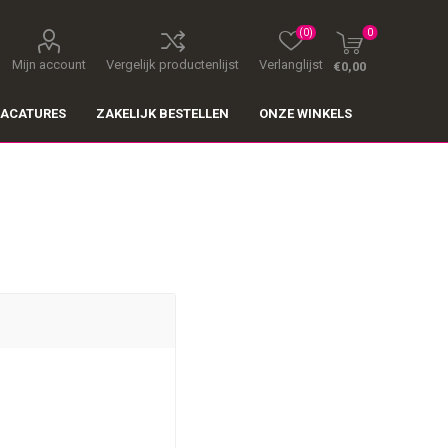
(0)
0
Mijn account
Vergelijk productenlijst
Verlanglijst
€0,00
ACATURES
ZAKELIJK BESTELLEN
ONZE WINKELS