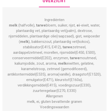
OVERZICHT
Ingrediënten
melk
(halfvolle),
tarwe
bloem, suiker, rijst,
ei
-eiwit, water,
plantaardig vet, plantaardig vet(palm), dextrose,
rijsmiddelen, plantaardige olie(raapzaad), gist, weipoeder
(
melk
), bakkerszout, plantaardig vet(kokos),
stabilisator(E415, E412),
tarwe
zetmeel,
aardappelzetmeel, morellen, rijsmiddel(E450, E500),
conserveermiddel(E202), enzymen,
tarwe
moutmeel,
kaliumjodide, zout, aroma,
melk
eiwitten, gelatine,
karamelstroop, zetmeel (gemodificeerd),
antiklontermiddel(E535), aroma(vanille), draagstof(E1520),
emulgator(E471), kleurstof(E160a),
verdikkingsmiddel(E415), voedingszuur(E330),
zuurteregelaar(E270, E330)
Allergenen
melk, ei, gluten bevattende granen
Voedingswaarden