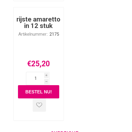
rijste amaretto
in 12 stuk
Artikelnummer::
2175
€25,20
i
h