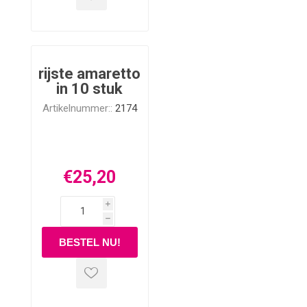
rijste amaretto
in 10 stuk
Artikelnummer::
2174
€25,20
i
h