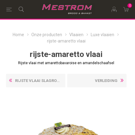
0
Home
Onze producten
Vlaaien
Luxe vlaaien
rijste-amaretto vlaai
rijste-amaretto vlaai
Rijste vlaai met amarettobavaroise en amandelschaafsel
RIJSTE VLAAI SLAGROOM
VERLEIDING