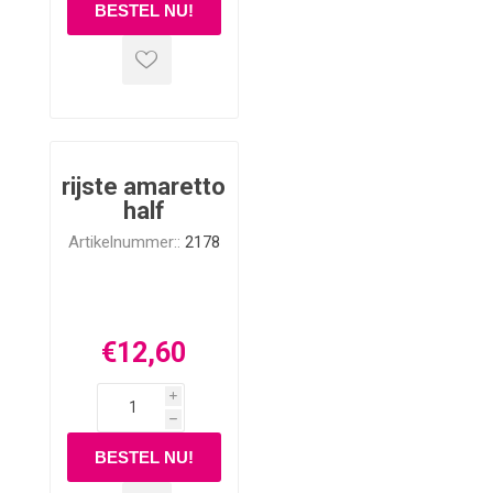
rijste amaretto
half
Artikelnummer::
2178
€12,60
i
h