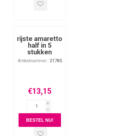
rijste amaretto
half in 5
stukken
Artikelnummer::
21785
€13,15
i
h