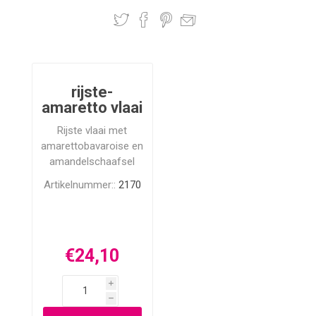
rijste-
amaretto vlaai
Rijste vlaai met
amarettobavaroise en
amandelschaafsel
Artikelnummer::
2170
€24,10
i
h