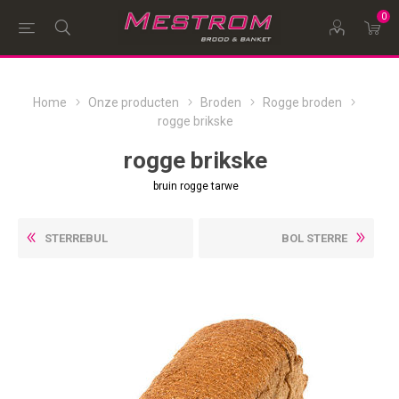
0
Home
Onze producten
Broden
Rogge broden
rogge brikske
rogge brikske
bruin rogge tarwe
STERREBUL
BOL STERRE