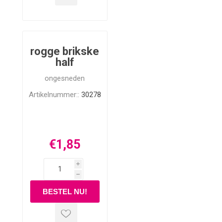
rogge brikske
half
ongesneden
Artikelnummer::
30278
€1,85
i
h