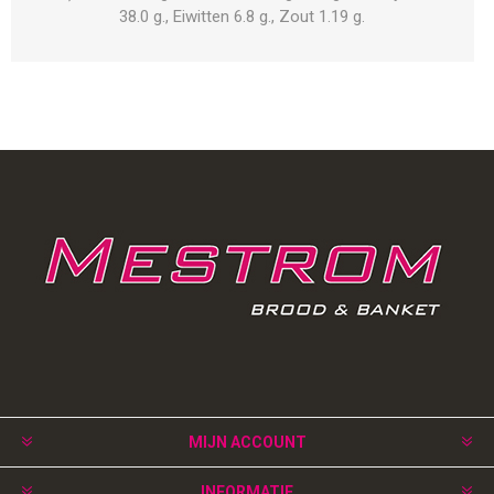
38.0 g., Eiwitten 6.8 g., Zout 1.19 g.
MIJN ACCOUNT
INFORMATIE