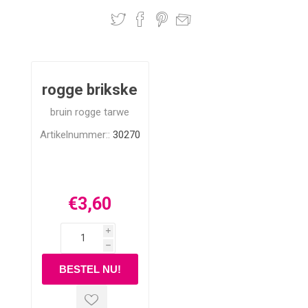
rogge brikske
bruin rogge tarwe
Artikelnummer::
30270
€3,60
i
h