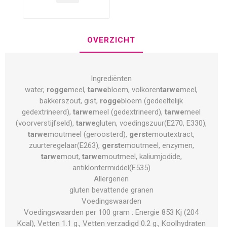
OVERZICHT
Ingrediënten
water,
rogge
meel,
tarwe
bloem, volkoren
tarwe
meel,
bakkerszout, gist,
rogge
bloem (gedeeltelijk
gedextrineerd),
tarwe
meel (gedextrineerd),
tarwe
meel
(voorverstijfseld),
tarwe
gluten, voedingszuur(E270, E330),
tarwe
moutmeel (geroosterd),
gerst
emoutextract,
zuurteregelaar(E263),
gerst
emoutmeel, enzymen,
tarwe
mout,
tarwe
moutmeel, kaliumjodide,
antiklontermiddel(E535)
Allergenen
gluten bevattende granen
Voedingswaarden
Voedingswaarden per 100 gram : Energie 853 Kj (204
Kcal), Vetten 1.1 g., Vetten verzadigd 0.2 g., Koolhydraten