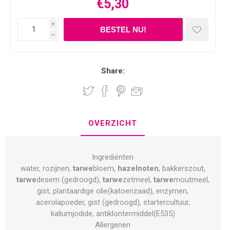
€5,30
i
h
Share:
OVERZICHT
Ingrediënten
water, rozijnen,
tarwe
bloem,
hazelnoten
, bakkerszout,
tarwe
desem (gedroogd),
tarwe
zetmeel,
tarwe
moutmeel,
gist, plantaardige olie(katoenzaad), enzymen,
acerolapoeder, gist (gedroogd), startercultuur,
kaliumjodide, antiklontermiddel(E535)
Allergenen