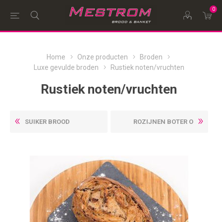
0
Home
Onze producten
Broden
Luxe gevulde broden
Rustiek noten/vruchten
Rustiek noten/vruchten
SUIKER BROOD
ROZIJNEN BOTER O