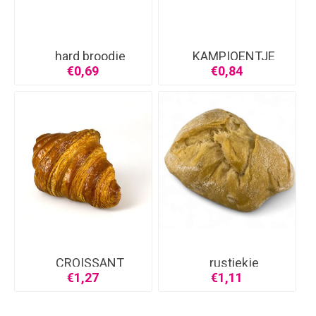
hard broodje
KAMPIOENTJE
€0,69
€0,84
CROISSANT
rustiekje
€1,27
€1,11