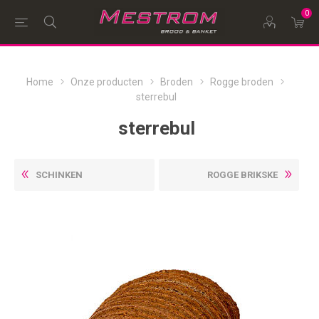
0
Home
Onze producten
Broden
Rogge broden
sterrebul
sterrebul
SCHINKEN
ROGGE BRIKSKE