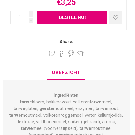
€3,25
i
h
Share:
OVERZICHT
Ingrediënten
tarwe
bloem, bakkerszout, volkoren
tarwe
meel,
tarwe
gluten,
gerst
emoutmeel, enzymen,
tarwe
mout,
tarwe
moutmeel, volkoren
rogge
meel, water, kaliumjodide,
dextrose, veldbonenmeel, suiker (gebrand), aroma,
tarwe
meel (voorverstijfseld),
tarwe
moutmeel
(geroosterd),
gerst
emoutextract, gist,