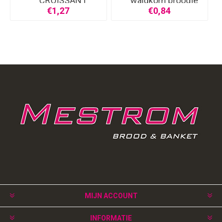
CROISSANT
waldkorn broodje
€1,27
€0,84
MIJN ACCOUNT
INFORMATIE