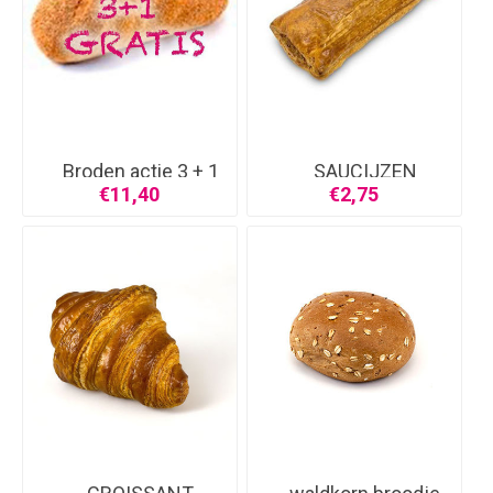
Broden actie 3 + 1
SAUCIJZEN
g
BROODJE
€11,40
€2,75