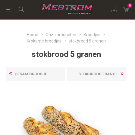
0
Home
Onze producten
Broodjes
Krokante broodjes
stokbrood 5 granen
stokbrood 5 granen
SESAM BROODJE
STOKBROOD FRANCE