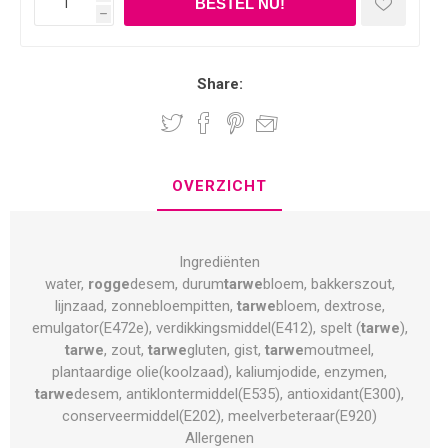
h
Share:
OVERZICHT
Ingrediënten
water,
rogge
desem, durum
tarwe
bloem, bakkerszout,
lijnzaad, zonnebloempitten,
tarwe
bloem, dextrose,
emulgator(E472e), verdikkingsmiddel(E412), spelt (
tarwe
),
tarwe
, zout,
tarwe
gluten, gist,
tarwe
moutmeel,
plantaardige olie(koolzaad), kaliumjodide, enzymen,
tarwe
desem, antiklontermiddel(E535), antioxidant(E300),
conserveermiddel(E202), meelverbeteraar(E920)
Allergenen