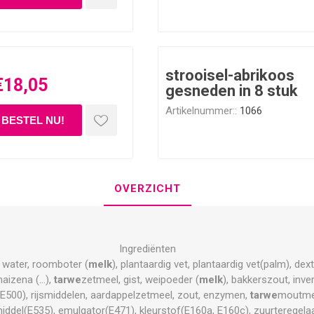
strooisel-abrikoos
€18,05
gesneden in 8 stuk
Artikelnummer::
1066
OVERZICHT
Ingrediënten
, water, roomboter (
melk
), plantaardig vet, plantaardig vet(palm), de
aizena (...),
tarwe
zetmeel, gist, weipoeder (
melk
), bakkerszout, inve
, E500), rijsmiddelen, aardappelzetmeel, zout, enzymen,
tarwe
moutmee
middel(E535), emulgator(E471), kleurstof(E160a, E160c), zuurteregela