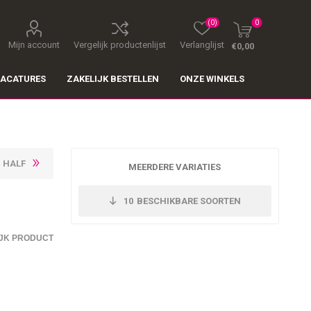
(0)
0
Mijn account
Vergelijk productenlijst
Verlanglijst
€0,00
ACATURES
ZAKELIJK BESTELLEN
ONZE WINKELS
I HALF
MEERDERE VARIATIES
10
BESCHIKBARE SOORTEN
JK PRODUCT