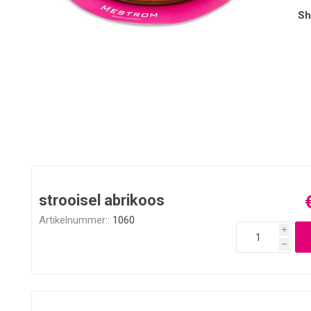
Sh
strooisel abrikoos
Artikelnummer::
1060
i
h