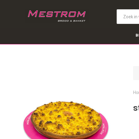
B
Ho
s