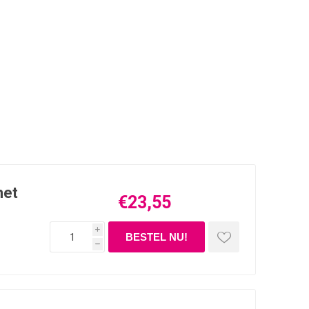
met
€23,55
i
h