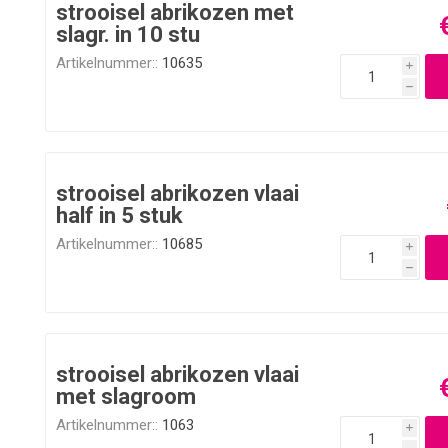
strooisel abrikozen met
slagr. in 10 stu
Artikelnummer::
10635
i
h
strooisel abrikozen vlaai
half in 5 stuk
Artikelnummer::
10685
i
h
strooisel abrikozen vlaai
met slagroom
Artikelnummer::
1063
i