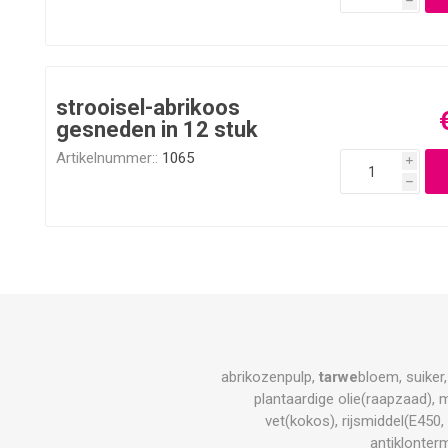
h
strooisel-abrikoos
gesneden in 12 stuk
Artikelnummer::
1065
i
h
abrikozenpulp,
tarwe
bloem, suiker
plantaardige olie(raapzaad), m
vet(kokos), rijsmiddel(E450
antiklonter