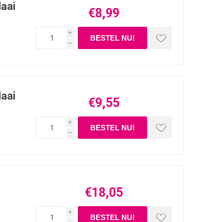
laai
€8,99
i
h
laai
€9,55
i
h
€18,05
i