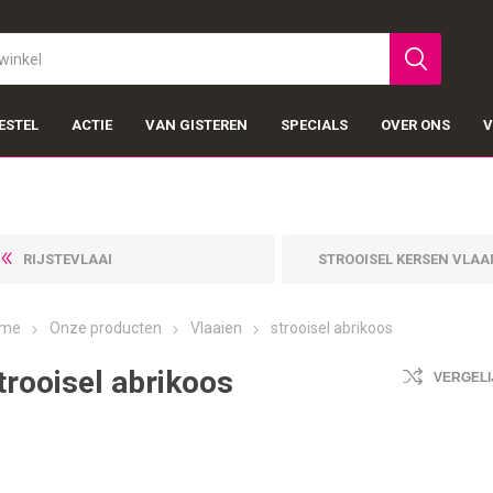
ESTEL
ACTIE
VAN GISTEREN
SPECIALS
OVER ONS
V
RIJSTEVLAAI
STROOISEL KERSEN VLAA
me
Onze producten
Vlaaien
strooisel abrikoos
trooisel abrikoos
VERGELI