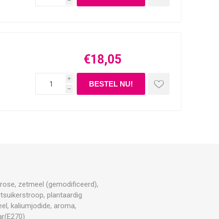
h
€18,05
i
h
xtrose, zetmeel (gemodificeerd),
rtsuikerstroop, plantaardig
l, kaliumjodide, aroma,
ar(E270)