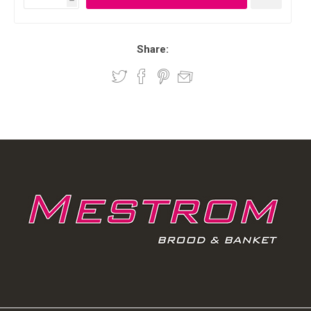
h
Share: