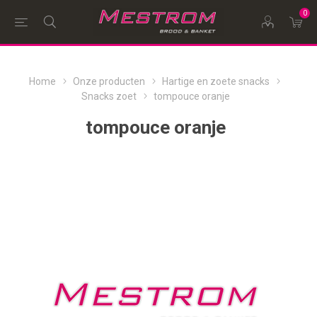
0
Home
Onze producten
Hartige en zoete snacks
Snacks zoet
tompouce oranje
tompouce oranje