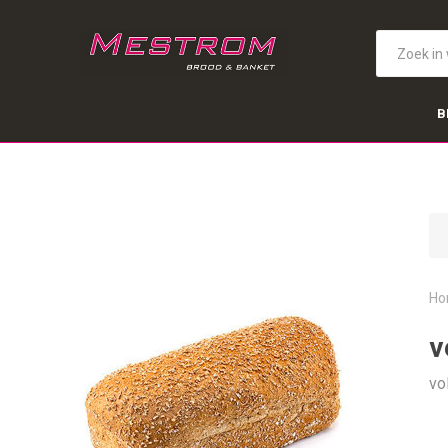
B
Ho
v
vo