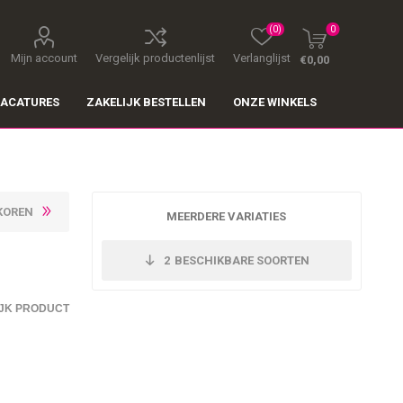
(0)
0
Mijn account
Vergelijk productenlijst
Verlanglijst
€0,00
ACATURES
ZAKELIJK BESTELLEN
ONZE WINKELS
KOREN
MEERDERE VARIATIES
2
BESCHIKBARE SOORTEN
JK PRODUCT