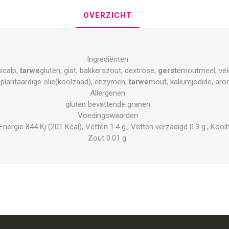
OVERZICHT
Ingrediënten
scalp,
tarwe
gluten, gist, bakkerszout, dextrose,
gerst
emoutmeel, vel
, plantaardige olie(koolzaad), enzymen,
tarwe
mout, kaliumjodide, aro
Allergenen
gluten bevattende granen
Voedingswaarden
rgie 844 Kj (201 Kcal), Vetten 1.4 g., Vetten verzadigd 0.3 g., Koolhyd
Zout 0.01 g.