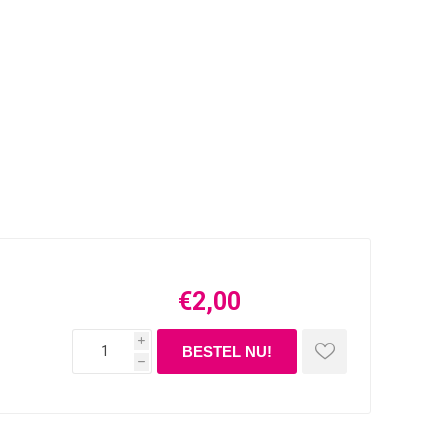
€2,00
i
h