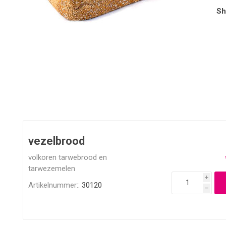
Sh
vezelbrood
volkoren tarwebrood en
tarwezemelen
i
Artikelnummer::
30120
h