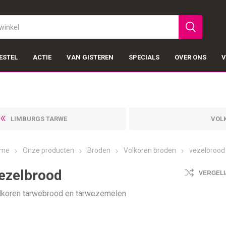
ESTEL
ACTIE
VAN GISTEREN
SPECIALS
OVER ONS
V
LIMBURGS TARWE
VOL
me
Onze producten
Broden
Volkoren broden
vezelbrood
ezelbrood
VERGELI
lkoren tarwebrood en tarwezemelen