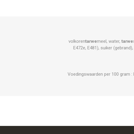
volkoren
tarwe
meel, water,
tarwe
E472e, E481), suiker (gebrand)
Voedingswaarden per 100 gram : Ene