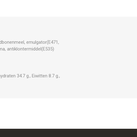
dbonenmeel, emulgator(E471,
ma, antiklontermiddel(E535)
raten 34.7 g., Eiwitten 8.7 g.,