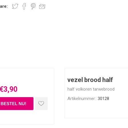
are:
vezel brood half
€3,90
half volkoren tarwebrood
Artikelnummer::
30128