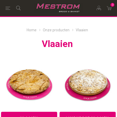
0
Home
Onze producten
Vlaaien
Vlaaien