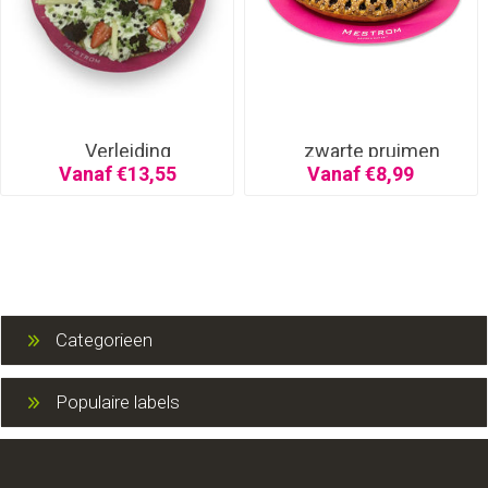
Verleiding
zwarte pruimen
Vanaf €13,55
Vanaf €8,99
Categorieen
Populaire labels