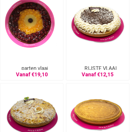
parten vlaai
RIJSTE VLAAI
SLAGROOM
Vanaf €19,10
Vanaf €12,15