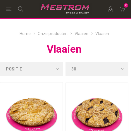
0
Home
Onze producten
Vlaaien
Vlaaien
Vlaaien