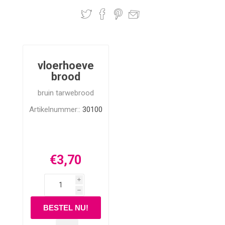
vloerhoeve
brood
bruin tarwebrood
Artikelnummer::
30100
€3,70
i
h