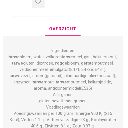
OVERZICHT
Ingrediënten
tarwe
bloem, water, volkoren
tarwe
meel, gist, bakkerszout,
tarwe
gluten, dextrose,
rogge
bloem,
gerst
emoutmeel,
veldbonenmeel, emulgator(E471, E472e, E481),
tarwe
vezel, suiker (gebrand), plantaardige olie(koolzaad),
enzymen,
tarwe
mout,
tarwe
moutmeel, kaliumjodide,
aroma, antiklontermiddel(E535)
Allergenen
gluten bevattende granen
Voedingswaarden
Voedingswaarden per 100 gram : Energie 900 Kj (215
Kcal), Vetten 1.1 g., Vetten verzadigd 0.3 g., Koolhydraten
40.6 g., Eiwitten 8.1 g., Zout 0.97 g.