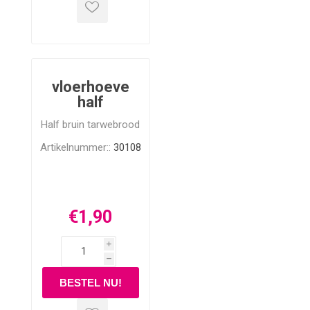
vloerhoeve
half
Half bruin tarwebrood
Artikelnummer::
30108
€1,90
i
h