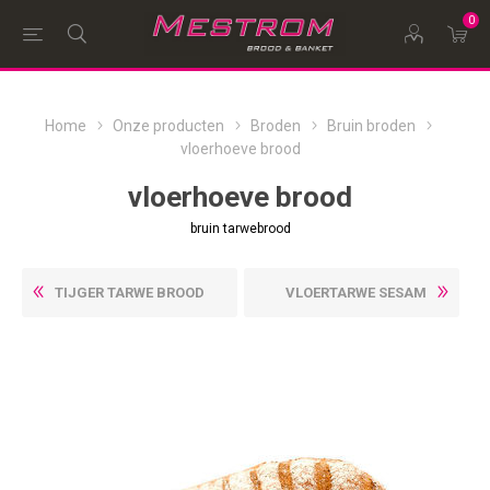
0
Home
Onze producten
Broden
Bruin broden
vloerhoeve brood
vloerhoeve brood
bruin tarwebrood
TIJGER TARWE BROOD
VLOERTARWE SESAM