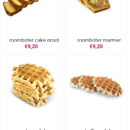
roomboter cake groot
roomboter marmer
cake
€9,20
€9,20