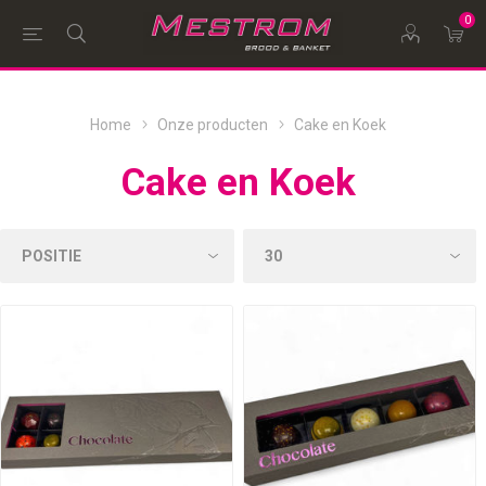
0
Home
Onze producten
Cake en Koek
Cake en Koek