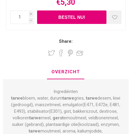
€5,30
i
h
Share:
OVERZICHT
Ingrediënten
tarwe
bloem, water, durum
tarwe
gries,
tarwe
desem, kiwi
(gedroogd), maiszetmeel, emulgator(E471, E472e, E481,
E493), stabilisator(E301), gist, bakkerszout, dextrose,
volkoren
tarwe
meel,
gerst
emoutmeel, veldbonenmeel,
suiker (gebrand), plantaardige olie(koolzaad), enzymen,
tarwe
moutmeel, aroma, kaliumjodide,