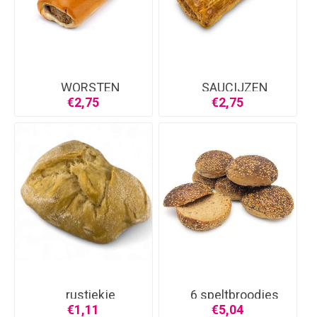
WORSTEN
SAUCIJZEN
BROODJE
BROODJE
€2,75
€2,75
rustiekje
6 speltbroodjes
€1,11
€5,04