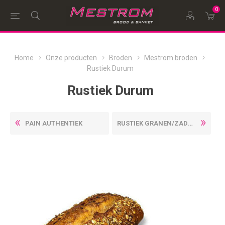
0
Home
Onze producten
Broden
Mestrom broden
Rustiek Durum
Rustiek Durum
PAIN AUTHENTIEK
RUSTIEK GRANEN/ZADEN