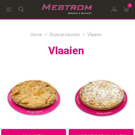
0
Home
Onze producten
Vlaaien
Vlaaien