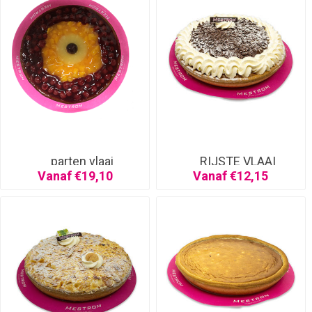
parten vlaai
RIJSTE VLAAI
SLAGROOM
Vanaf €19,10
Vanaf €12,15