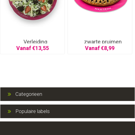
Verleiding
zwarte pruimen
Vanaf €13,55
Vanaf €8,99
Categorieen
Populaire labels